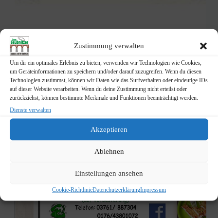
Udo Fiol
29. März 2020
Zustimmung verwalten
Um dir ein optimales Erlebnis zu bieten, verwenden wir Technologien wie Cookies,
um Geräteinformationen zu speichern und/oder darauf zuzugreifen. Wenn du diesen
Technologien zustimmst, können wir Daten wie das Surfverhalten oder eindeutige IDs
aktuelles
,
Startseitenslider
auf dieser Website verarbeiten. Wenn du deine Zustimmung nicht erteilst oder
zurückziehst, können bestimmte Merkmale und Funktionen beeinträchtigt werden.
Aktuelle Änderungen
Dienste verwalten
Akzeptieren
Ablehnen
Einstellungen ansehen
Cookie-Richtlinie
Datenchutzerklärung
Impressum